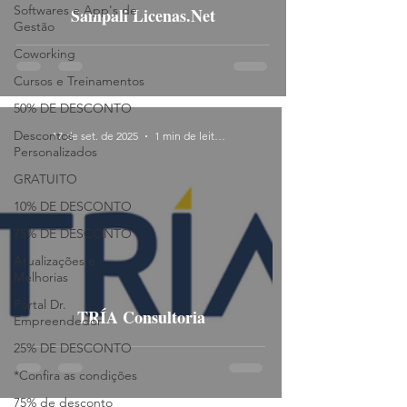
Softwares e App's de
Sampali Licenas.Net
Gestão
Coworking
Cursos e Treinamentos
50% DE DESCONTO
Descontos
17 de set. de 2025
1 min de leitura
Personalizados
GRATUITO
10% DE DESCONTO
75% DE DESCONTO
Atualizações e
Melhorias
Portal Dr.
TRÍA Consultoria
Empreendedor
25% DE DESCONTO
*Confira as condições
75% de desconto