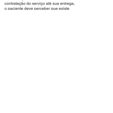
contratação do serviço até sua entrega, 
o paciente deve perceber que existe 
verdadeira preocupação da clínica com 
a sua satisfação, assim entenderá que 
existe um relacionamento legítimo com 
o consultório, dessa forma você 
consegue nutrir naturalmente sua 
carteira de pacientes e garantir a 
preferência, de cada um deles, por seu 
atendimento.
Continue acompanhando nossos 
conteúdos!
A 
Saúde Service
 vem trabalhando 
incansavelmente para trazer a você as 
melhores experiências!
Como atender bem
treinamento
Dicas de Gestão
Portal Dr. Empreendedor