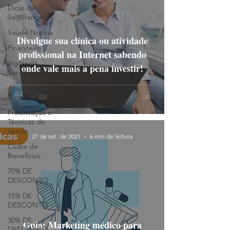
Dicas de
Segurança
Saúde Notícia
Divulgue sua clínica ou atividade
Financeiro
profissional na Internet sabendo
Vigilância
onde vale mais a pena investir!
Sanitária
Atualizações do
Sistema e APP
Precificação e
Técnicas de
Venda
27 de set. de 2021
6 min de leitura
Clube de
Benefícios
70% DE
DESCONTO
15% DE
DESCONTO
30% DE
Guia: Marketing médico para
DESCONTO